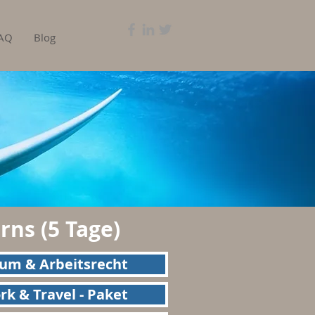
AQ
Blog
rns (5 Tage)
sum & Arbeitsrecht
k & Travel - Paket