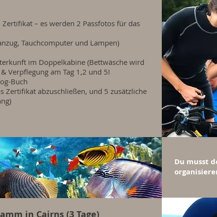
ertifikat – es werden 2 Passfotos für das
anzug, Tauchcomputer und Lampen)
nterkunft im Doppelkabine (Bettwäsche wird
t & Verpflegung am Tag 1,2 und 5!
Log-Buch
Zertifikat abzuschließen, und 5 zusätzliche
ang)
Du musst de
organisiere
amm in Cairns (3 Tage)