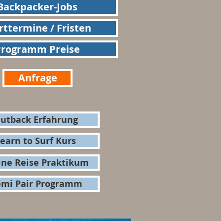
Backpacker-Jobs
rttermine / Fristen
Programm Preise
Anfrage
utback Erfahrung
earn to Surf Kurs
ine Reise Praktikum
mi Pair Programm