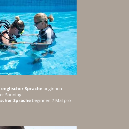
n
englischer Sprache
beginnen
er Sonntag.
scher Sprache
beginnen 2 Mal pro