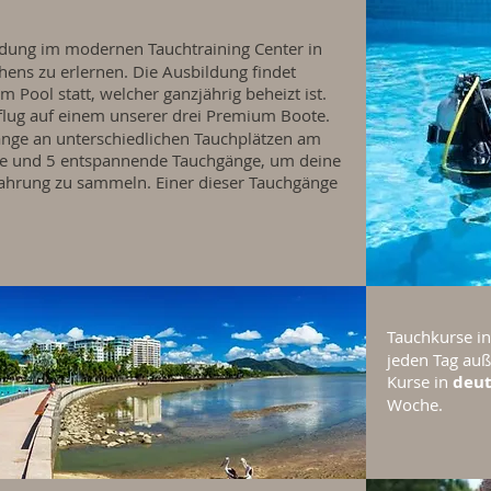
ldung im modernen Tauchtraining Center in
ens zu erlernen. Die Ausbildung findet
 Pool statt, welcher ganzjährig beheizt ist.
sflug auf einem unserer drei Premium Boote.
nge an unterschiedlichen Tauchplätzen am
änge und 5 entspannende Tauchgänge, um deine
fahrung zu sammeln. Einer dieser Tauchgänge
Tauchkurse i
jeden Tag auß
Kurse in
deut
Woche.