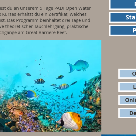
ltest du an unserem 5 Tage PADI Open Water
Kurses erhältst du ein Zertifikat, welches
Sta
eist. Das Programm beinhaltet drei Tage und
ve theoretischer Tauchlehrgang, praktische
chgänge am Great Barriere Reef.
O
L
Onl
De