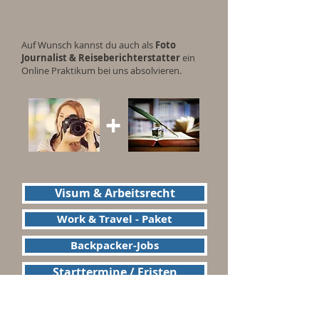
Auf Wunsch kannst du auch als
Foto
Journalist & Reiseberichterstatter
ein
Online Praktikum bei uns absolvieren.
+
Visum & Arbeitsrecht
Work & Travel - Paket
Backpacker-Jobs
Starttermine / Fristen
Programm Preise