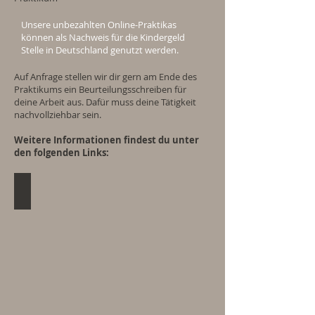
Unsere unbezahlten Online-Praktikas
können als Nachweis für die Kindergeld
Stelle in Deutschland genutzt werden.
Auf Anfrage stellen wir dir gern am Ende des
Praktikums ein Beurteilungsschreiben für
deine Arbeit aus. Dafür muss deine Tätigkeit
nachvollziehbar sein.
Weitere Informationen findest du unter
den folgenden Links:
Foto Journalist