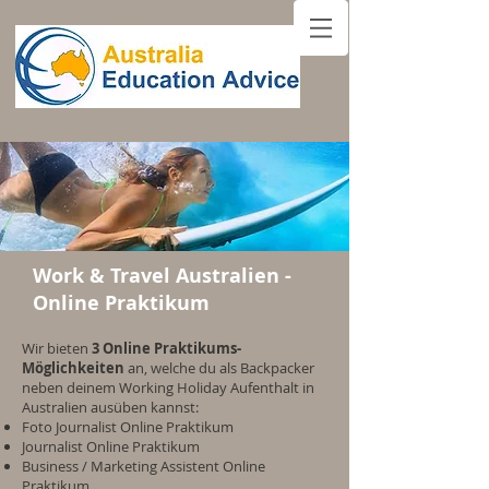
Work & Travel Australien -
Online Praktikum
Wir bieten
3 Online Praktikums-
Möglichkeiten
an, welche du als Backpacker
neben deinem Working Holiday Aufenthalt in
Australien ausüben kannst:
Foto Journalist Online Praktikum
Journalist Online Praktikum
Business / Marketing Assistent Online
Praktikum