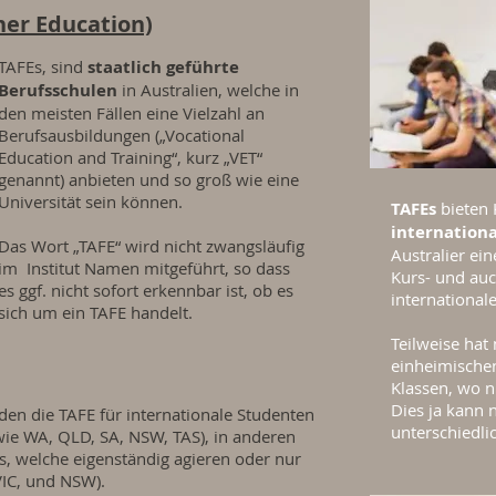
her Education)
TAFEs, sind
staatlich geführte
Berufsschulen
in Australien, welche in
den meisten Fällen eine Vielzahl an
Berufsausbildungen („Vocational
Education and Training“, kurz „VET“
genannt) anbieten und so groß wie eine
Universität sein können.
TAFEs
bieten 
internation
Das Wort „TAFE“ wird nicht zwangsläufig
Australier ein
im Institut Namen mitgeführt, so dass
Kurs- und auc
es ggf. nicht sofort erkennbar ist, ob es
international
sich um ein TAFE handelt.
Teilweise ha
einheimischen
Klassen, wo n
Dies ja kann 
rden die TAFE für internationale Studenten
unterschiedlic
ie WA, QLD, SA, NSW, TAS), in anderen
Es, welche eigenständig agieren oder nur
IC, und NSW).