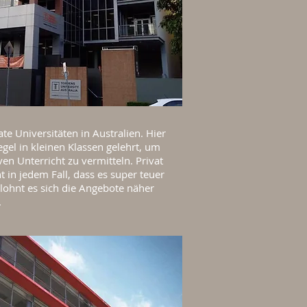
ate Universitäten in Australien. Hier
egel in kleinen Klassen gelehrt, um
ven Unterricht zu vermitteln. Privat
t in jedem Fall, dass es super teuer
r lohnt es sich die Angebote näher
.