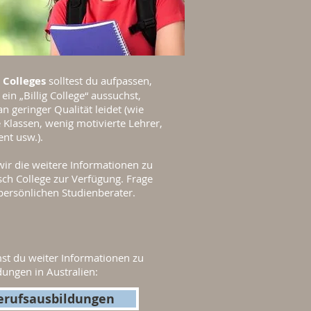
 Colleges
solltest du aufpassen,
ein „Billig College“ aussuchst,
an geringer Qualität leidet (wie
 Klassen, wenig motivierte Lehrer,
nt usw.).
wir die weitere Informationen zu
h College zur Verfügung. Frage
persönlichen Studienberater.
t du weiter Informationen zu
ungen in Australien:
erufsausbildungen