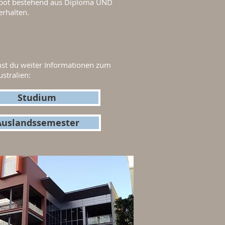
bot bestehend aus Diploma UND
erhalten.
t du weiter Informationen zum
stralien:
Studium
Auslandssemester