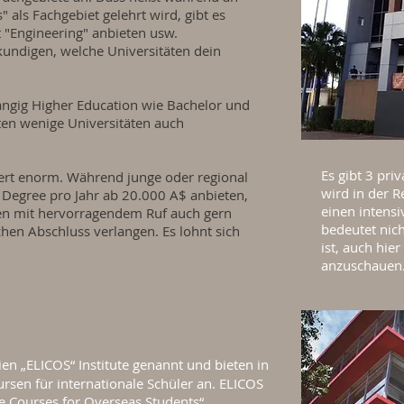
 als Fachgebiet gelehrt wird, gibt es
ht "Engineering" anbieten usw.
rkundigen, welche Universitäten dein
ngig Higher Education wie Bachelor und
ten wenige Universitäten auch
Es gibt 3 priv
iiert enorm. Während junge oder regional
wird in der R
 Degree pro Jahr ab 20.000 A$ anbieten,
einen intensi
ten mit hervorragendem Ruf auch gern
bedeutet nich
chen Abschluss verlangen. Es lohnt sich
ist, auch hie
anzuschauen
ien „ELICOS“ Institute genannt und bieten in
ursen für internationale Schüler an. ELICOS
ve Courses for Overseas Students“.