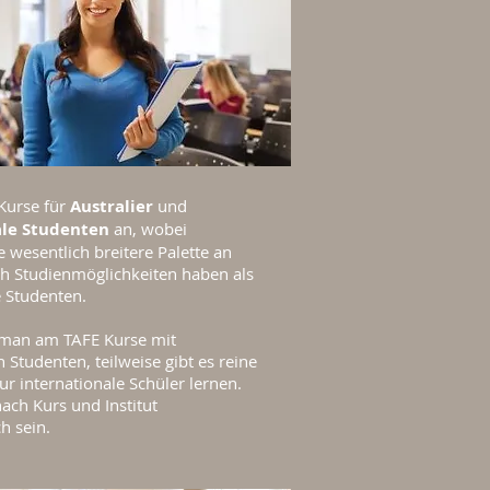
Kurse für
Australier
und
ale Studenten
an, wobei
e wesentlich breitere Palette an
h Studienmöglichkeiten haben als
e Studenten.
t man am TAFE Kurse mit
 Studenten, teilweise gibt es reine
ur internationale Schüler lernen.
nach Kurs und Institut
h sein.