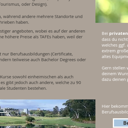
Tourismus, oder Design).
ein, während andere mehrere Standorte und
hrieben haben.
stiger angeboten, wobei es auf der anderen
Bei
privaten
che höhere Preise als TAFEs haben, weil der
dass du nicht 
welches ggf. 
extrem große
 nur Berufsausbildungen (Certificate,
altes Equipme
ndern teilweise auch Bachelor Degrees oder
Gern stellen 
deinem Wunsc
re Kurse sowohl einheimischen als auch
dazu deinen 
 es gibt jedoch auch andere, welche zu 90
ale Studenten bestehen.
Hier bekomms
Berufsausbild
B