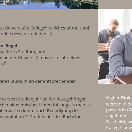
s „Universitäts-College“, welches oftmals auf
 Nähe dessen zu finden ist.
er Regel
 weiteres Studium, und
 an der Universität das erste Jahr eines
ma“
eiteres Studium an der entsprechenden
Higher Dip
m ersten Studienjahr an der dazugehörigen
werden in d
zlicher akademischer Unterstützung als man es
passenden B
ät erwarten kann. Nach Beendigung des
angeboten.
versität im 2. Studienjahr des Bachelor
Das heißt, w
College“ bew