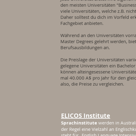
den meisten Universitäten "Business"
viele Universitäten, welche z.B. nic
Daher solltest du dich im Vorfeld e
Fachgebiet anbieten.
Während an den Universitäten vorra
Master Degrees gelehrt werden, bie
Berufsausbildungen an.
Die Preislage der Universitäten var
gelegene Universitäten ein Bachelor
können alteingesessene Universitä
mal 40.000 A$ pro Jahr für den glei
also, die Preise zu vergleichen.
ELICOS Institute
Sprachinstitute
werden in Austral
der Regel eine Vielzahl an Englischk
steht für „English Language Intensi