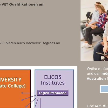
e VET Qualifikationen an:
IC bieten auch Bachelor Degrees an.
Weitere Inf
und
den
mög
Australien
Eine Auflistu