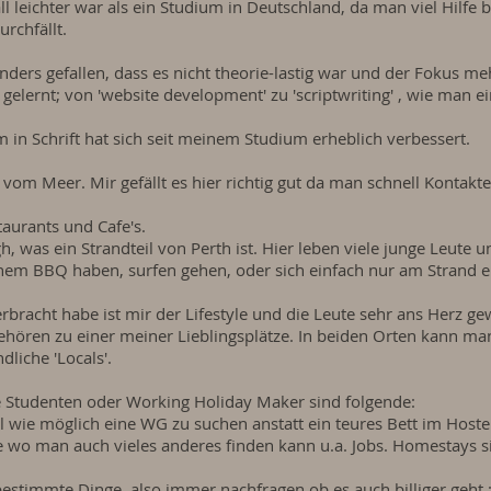
ll leichter war als ein Studium in Deutschland, da man viel Hilf
rchfällt.
ers gefallen, dass es nicht theorie-lastig war und der Fokus meh
gelernt; von 'website development' zu 'scriptwriting' , wie man e
m in Schrift hat sich seit meinem Studium erheblich verbessert.
eit vom Meer. Mir gefällt es hier richtig gut da man schnell Konta
staurants und Cafe's.
, was ein Strandteil von Perth ist. Hier leben viele junge Leute
inem BBQ haben, surfen gehen, oder sich einfach nur am Strand e
erbracht habe ist mir der Lifestyle und die Leute sehr ans Herz g
ehören zu einer meiner Lieblingsplätze. In beiden Orten kann man
liche 'Locals'.
 Studenten oder Working Holiday Maker sind folgende:
ll wie möglich eine WG zu suchen anstatt ein teures Bett im Host
e wo man auch vieles anderes finden kann u.a. Jobs. Homestays 
 bestimmte Dinge, also immer nachfragen ob es auch billiger geht :)