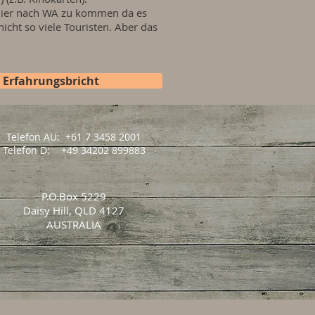
h hier nach WA zu kommen da es
icht so viele Touristen. Aber das
 Erfahrungsbricht
Telefon AU: +61 7 3458 2001
Telefon D: +49 34202 899883
P.O.Box 5229
Daisy Hill, QLD 4127
AUSTRALIA