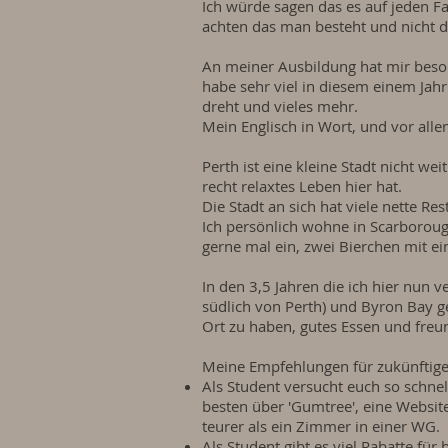
Ich würde sagen das es auf jeden Fa
achten das man besteht und nicht du
An meiner Ausbildung hat mir besond
habe sehr viel in diesem einem Jahr 
dreht und vieles mehr.
Mein Englisch in Wort, und vor alle
Perth ist eine kleine Stadt nicht w
recht relaxtes Leben hier hat.
Die Stadt an sich hat viele nette Re
Ich persönlich wohne in Scarborough
gerne mal ein, zwei Bierchen mit e
In den 3,5 Jahren die ich hier nun v
südlich von Perth) und Byron Bay g
Ort zu haben, gutes Essen und freund
Meine Empfehlungen für zukünftige
Als Student versucht euch so schne
besten über 'Gumtree', eine Websit
teurer als ein Zimmer in einer WG.
Als Student gibt es viel Rabatte für