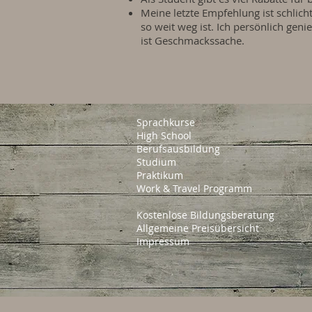
Meine letzte Empfehlung ist schlic
so weit weg ist. Ich persönlich gen
ist Geschmackssache.
Sprachkurse
High School
Berufsausbildung
Studium
Praktikum
Work & Travel Programm
Kostenlose Bildungsberatung
Allgemeine Preisübersicht
Impressum