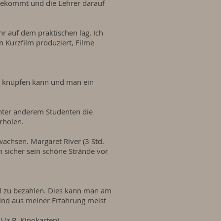
e bekommt und die Lehrer darauf
r auf dem praktischen lag. Ich
in Kurzfilm produziert, Filme
kte knüpfen kann und man ein
 unter anderem Studenten die
rholen.
ewachsen. Margaret River (3 Std.
 sicher sein schöne Strände vor
el zu bezahlen. Dies kann man am
sind aus meiner Erfahrung meist
 (z.B. Kinokarten).